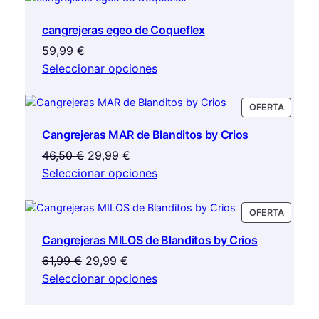
cangrejeras egeo de Coqueflex
59,99
€
Seleccionar opciones
PRODU
OFERTA
EN
Cangrejeras MAR de Blanditos by Crios
OFERTA
El
El
46,50
€
29,99
€
precio
precio
Seleccionar opciones
original
actual
era:
es:
PRODU
OFERTA
46,50 €.
29,99 €.
EN
Cangrejeras MILOS de Blanditos by Crios
OFERTA
El
El
61,99
€
29,99
€
precio
precio
Seleccionar opciones
original
actual
era:
es: