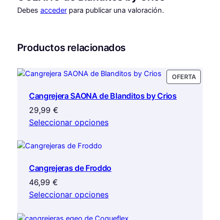
r
€
Debes
acceder
para publicar una valoración.
í
.
o
s
Productos relacionados
c
a
n
PRODU
OFERTA
t
EN
Cangrejera SAONA de Blanditos by Crios
i
OFERTA
d
29,99
€
a
Seleccionar opciones
d
Cangrejeras de Froddo
46,99
€
Seleccionar opciones