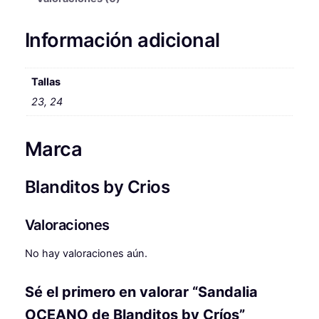
i
a
C
E
n
l
Información adicional
A
a
e
N
l
s
O
Tallas
d
e
:
23, 24
e
r
4
B
Marca
l
a
1
a
:
,
n
Blanditos by Crios
4
6
d
i
8
4
Valoraciones
t
,
o
No hay valoraciones aún.
s
9
€
b
9
.
Sé el primero en valorar “Sandalia
y
C
OCEANO de Blanditos by Críos”