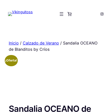
Saltar
al
Insta
contenido
Inicio
/
Calzado de Verano
/ Sandalia OCEANO
de Blanditos by Críos
¡Oferta!
Sandalia OCEANO de