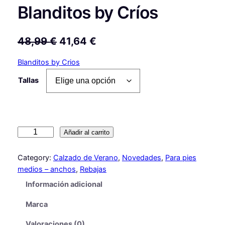
Blanditos by Críos
E
E
48,99
€
41,64
€
l
l
Blanditos by Crios
p
p
Tallas
r
r
e
e
c
c
S
Añadir al carrito
i
i
a
o
o
n
Category:
Calzado de Verano
, 
Novedades
, 
Para pies
d
o
a
medios – anchos
, 
Rebajas
a
r
c
Información adicional
l
i
t
i
Marca
a
g
u
O
Valoraciones (0)