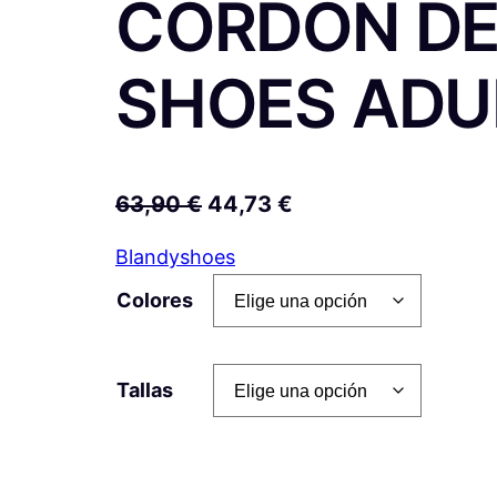
CORDON DE
SHOES ADU
E
E
63,90
€
44,73
€
l
l
Blandyshoes
p
p
Colores
r
r
e
e
c
c
Tallas
i
i
o
o
o
a