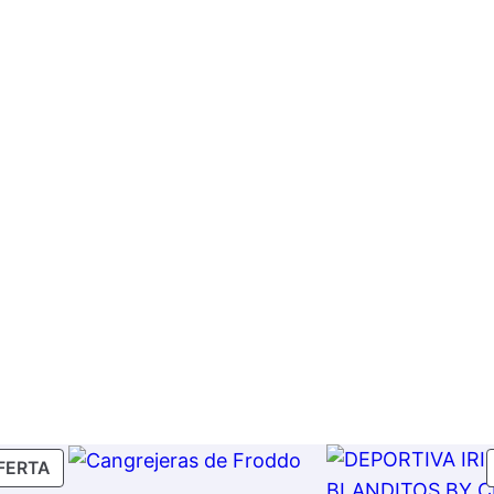
E
S
A
D
U
L
T
O
S
c
a
n
t
i
d
PRODUCTO
FERTA
a