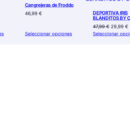
EN
Cangrejeras de Froddo
d
OFERTA
DEPORTIVA IRIS
46,99
€
BLANDITOS BY 
cio
El
47,99
€
29,99
€
ual
precio
es
Seleccionar opciones
Seleccionar opc
original
99 €.
era:
47,99 €.