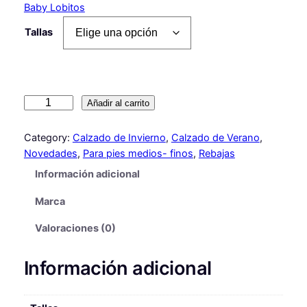
l
l
Baby Lobitos
p
p
Tallas
r
r
e
e
c
c
Z
Añadir al carrito
i
i
A
o
o
P
Category:
Calzado de Invierno
, 
Calzado de Verano
, 
A
o
a
Novedades
, 
Para pies medios- finos
, 
Rebajas
T
r
c
Información adicional
I
i
t
L
Marca
L
g
u
A
Valoraciones (0)
i
a
S
A
n
l
Información adicional
R
a
e
C