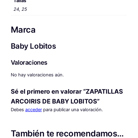
l
s
O
Tallas
I
e
:
24, 25
R
r
2
I
Marca
S
a
9
D
:
,
E
Baby Lobitos
4
9
B
A
2
9
Valoraciones
B
,
Y
No hay valoraciones aún.
L
0
€
O
0
.
Sé el primero en valorar “ZAPATILLAS
B
I
ARCOIRIS DE BABY LOBITOS”
T
€
Debes
acceder
para publicar una valoración.
O
.
S
c
También te recomendamos…
a