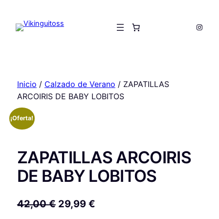
Saltar
al
Insta
contenido
Inicio
/
Calzado de Verano
/ ZAPATILLAS
ARCOIRIS DE BABY LOBITOS
¡Oferta!
ZAPATILLAS ARCOIRIS
DE BABY LOBITOS
E
E
42,00
€
29,99
€