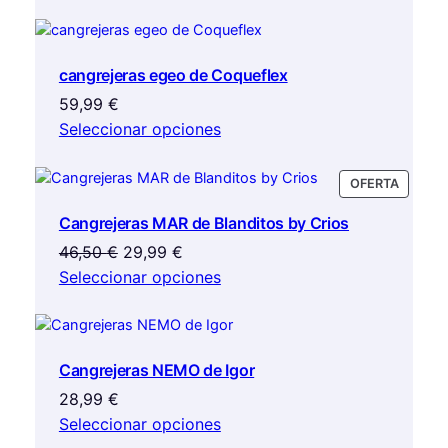
de
producto
producto
cangrejeras egeo de Coqueflex
59,99
€
Seleccionar opciones
PRODU
OFERTA
EN
Cangrejeras MAR de Blanditos by Crios
OFERTA
El
El
46,50
€
29,99
€
precio
precio
Seleccionar opciones
original
actual
era:
es:
46,50 €.
29,99 €.
Cangrejeras NEMO de Igor
28,99
€
Seleccionar opciones