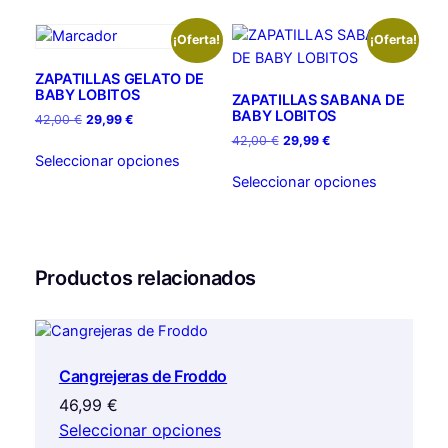
n
t
¡Oferta!
¡Oferta!
i
ZAPATILLAS GELATO DE
d
BABY LOBITOS
ZAPATILLAS SABANA DE
a
BABY LOBITOS
El
El
42,00
€
29,99
€
d
precio
precio
El
El
42,00
€
29,99
€
Este
original
actual
precio
precio
Seleccionar opciones
Este
producto
era:
es:
original
actual
Seleccionar opciones
producto
tiene
42,00 €.
29,99 €.
era:
es:
tiene
múltiples
42,00 €.
29,99 €.
múltiples
variantes.
variantes.
Las
Productos relacionados
Las
opciones
opciones
se
se
pueden
pueden
elegir
elegir
Cangrejeras de Froddo
en
en
la
46,99
€
la
página
Seleccionar opciones
página
de