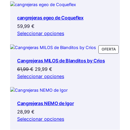
cangrejeras egeo de Coqueflex
59,99
€
Seleccionar opciones
PRODU
OFERTA
EN
Cangrejeras MILOS de Blanditos by Crios
OFERTA
El
El
61,99
€
29,99
€
precio
precio
Seleccionar opciones
original
actual
era:
es:
61,99 €.
29,99 €.
Cangrejeras NEMO de Igor
28,99
€
Seleccionar opciones