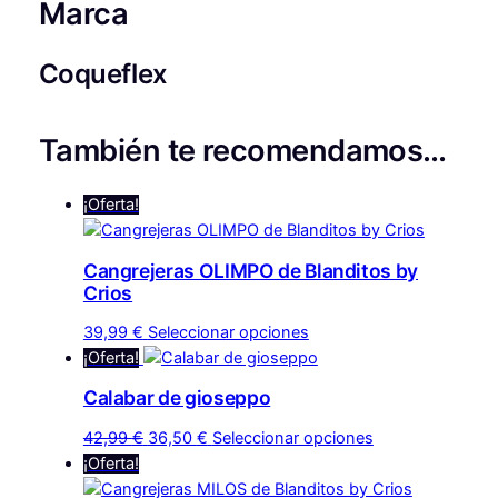
Marca
n
.
t
i
Coqueflex
d
a
d
También te recomendamos…
¡Oferta!
Cangrejeras OLIMPO de Blanditos by
Crios
Este
39,99
€
Seleccionar opciones
producto
¡Oferta!
tiene
Calabar de gioseppo
múltiples
variantes.
El
El
Este
42,99
€
36,50
€
Seleccionar opciones
Las
precio
precio
producto
¡Oferta!
opciones
original
actual
tiene