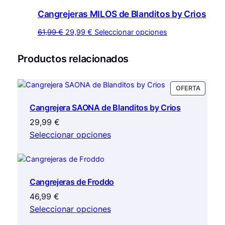
se
era:
es:
múltiples
Cangrejeras MILOS de Blanditos by Crios
pueden
42,99 €.
36,50 €.
variantes.
elegir
Las
El
El
Este
61,99
€
29,99
€
Seleccionar opciones
en
opciones
precio
precio
producto
la
se
original
actual
tiene
Productos relacionados
página
pueden
era:
es:
múltiples
de
elegir
61,99 €.
29,99 €.
variantes.
producto
en
PRODU
OFERTA
Las
EN
la
opciones
Cangrejera SAONA de Blanditos by Crios
OFERTA
página
se
29,99
€
de
pueden
producto
Seleccionar opciones
elegir
en
la
página
Cangrejeras de Froddo
de
producto
46,99
€
Seleccionar opciones