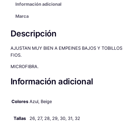
Información adicional
i
n
l
a
Marca
a
e
s
l
s
G
Descripción
I
e
:
O
r
4
d
AJUSTAN MUY BIEN A EMPEINES BAJOS Y TOBILLOS
e
FIOS.
a
6
C
:
,
MICROFIBRA.
o
5
9
q
Información adicional
u
4
9
e
,
f
Colores
Azul, Beige
l
9
€
e
9
.
x
Tallas
26, 27, 28, 29, 30, 31, 32
c
a
€