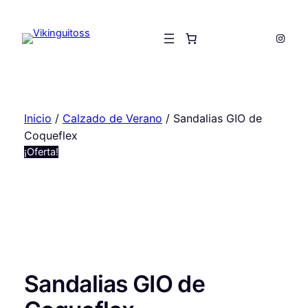
Saltar
al
Insta
contenido
Inicio
/
Calzado de Verano
/ Sandalias GIO de
Coqueflex
¡Oferta!
Sandalias GIO de