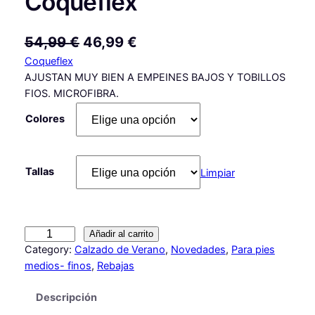
Coqueflex
E
E
54,99
€
46,99
€
Coqueflex
l
l
AJUSTAN MUY BIEN A EMPEINES BAJOS Y TOBILLOS
p
p
FIOS. MICROFIBRA.
r
r
Colores
e
e
c
c
Tallas
Limpiar
i
i
o
o
o
a
S
Añadir al carrito
r
c
a
Category:
Calzado de Verano
, 
Novedades
, 
Para pies
i
t
n
medios- finos
, 
Rebajas
d
g
u
Descripción
a
i
a
l