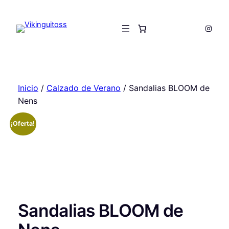
Saltar
al
Insta
contenido
Inicio
/
Calzado de Verano
/ Sandalias BLOOM de
Nens
¡Oferta!
Sandalias BLOOM de