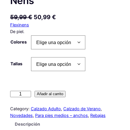
Nens
E
E
59,99
€
50,99
€
Flexinens
l
l
De piel.
p
p
Colores
r
r
e
e
c
c
Tallas
i
i
o
o
o
a
S
Añadir al carrito
r
c
a
n
Category:
Calzado Adulto
, 
Calzado de Verano
, 
i
t
d
Novedades
, 
Para pies medios – anchos
, 
Rebajas
g
u
a
Descripción
l
i
a