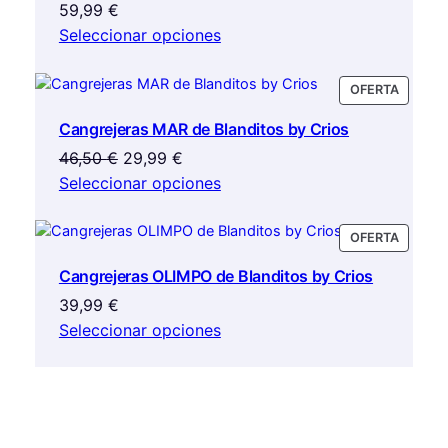
59,99
€
Seleccionar opciones
PRODU
OFERTA
EN
Cangrejeras MAR de Blanditos by Crios
OFERTA
El
El
46,50
€
29,99
€
precio
precio
Seleccionar opciones
original
actual
era:
es:
PRODU
OFERTA
46,50 €.
29,99 €.
EN
Cangrejeras OLIMPO de Blanditos by Crios
OFERTA
39,99
€
Seleccionar opciones