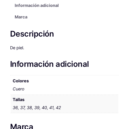
i
Información adicional
n
l
a
a
e
s
Marca
B
l
s
L
Descripción
e
:
O
O
r
5
De piel.
M
a
0
d
:
,
Información adicional
e
N
5
9
e
9
9
Colores
n
Cuero
,
s
c
9
€
Tallas
a
36, 37, 38, 39, 40, 41, 42
9
.
n
t
i
Marca
€