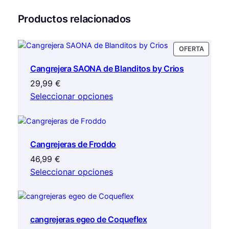
pueden
variantes.
Productos relacionados
elegir
Las
en
opciones
la
se
PRODU
OFERTA
página
pueden
EN
de
elegir
Cangrejera SAONA de Blanditos by Crios
OFERTA
producto
en
29,99
€
la
Seleccionar opciones
página
de
producto
Cangrejeras de Froddo
46,99
€
Seleccionar opciones
cangrejeras egeo de Coqueflex