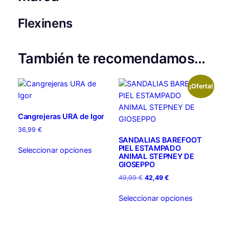
d
.
a
Flexinens
d
También te recomendamos…
¡Oferta!
Cangrejeras URA de Igor
36,99
€
SANDALIAS BAREFOOT
Este
PIEL ESTAMPADO
Seleccionar opciones
producto
ANIMAL STEPNEY DE
GIOSEPPO
tiene
El
El
múltiples
49,99
€
42,49
€
precio
precio
variantes.
Este
original
actual
Seleccionar opciones
Las
producto
era:
es:
opciones
tiene
49,99 €.
42,49 €.
se
múltiples