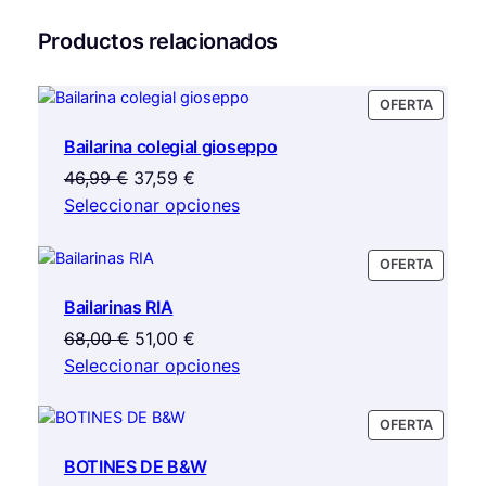
t
pueden
9
i
Productos relacionados
elegir
d
en
a
€
la
d
PRODU
OFERTA
página
EN
de
Bailarina colegial gioseppo
OFERTA
producto
El
El
46,99
€
37,59
€
precio
precio
Seleccionar opciones
original
actual
era:
es:
PRODU
OFERTA
46,99 €.
37,59 €.
EN
Bailarinas RIA
OFERTA
El
El
68,00
€
51,00
€
precio
precio
Seleccionar opciones
original
actual
era:
es:
PRODU
OFERTA
68,00 €.
51,00 €.
EN
BOTINES DE B&W
OFERTA