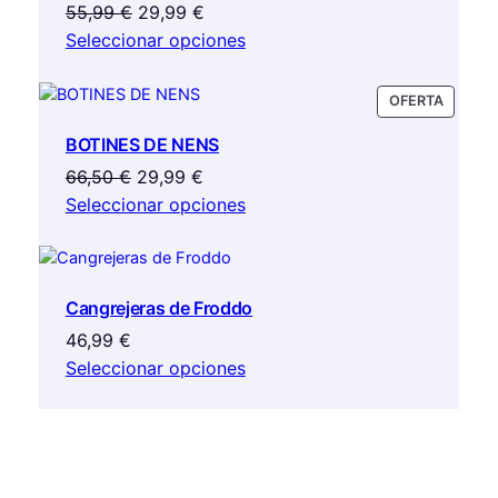
El
El
55,99
€
29,99
€
precio
precio
Seleccionar opciones
original
actual
era:
es:
PRODU
OFERTA
55,99 €.
29,99 €.
EN
BOTINES DE NENS
OFERTA
El
El
66,50
€
29,99
€
precio
precio
Seleccionar opciones
original
actual
era:
es:
66,50 €.
29,99 €.
Cangrejeras de Froddo
46,99
€
Seleccionar opciones