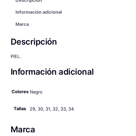
Descripción
D
r
I
Información adicional
T
e
A
Marca
c
S
i
C
Descripción
O
o
L
s
E
PIEL.
G
:
Información adicional
I
d
A
e
L
H
Colores
Negro
s
A
d
D
Tallas
29, 30, 31, 32, 33, 34
e
A
S
5
D
Marca
8
E