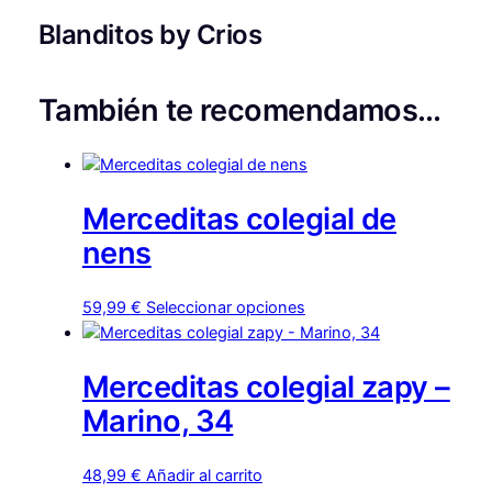
B
,
Blanditos by Crios
L
9
A
9
N
También te recomendamos…
D
I
€
T
O
h
Merceditas colegial de
S
a
B
nens
s
Y
C
t
Este
59,99
€
Seleccionar opciones
R
producto
a
I
tiene
O
6
Merceditas colegial zapy –
múltiples
S
4
variantes.
Marino, 34
c
Las
,
a
opciones
n
48,99
€
Añadir al carrito
9
se