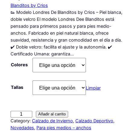
Blanditos by Crios
👟 Modelo Londres De Blanditos by Crios – Piel blanca,
doble velcro El modelo Londres Dee Blanditos está
pensado para primeros pasos y para pies medio-
anchos. Fabricado en piel natural blanca, ofrece
suavidad, resistencia y gran comodidad en el día a día.
✔️ Doble velcro: facilita el ajuste y la autonomía. ✔️
Certificado Umana: garantiza…
Colores
Tallas
Limpiar
D
Añadir al carrito
e
Category:
Calzado de Invierno
, 
Calzado Deportivo
, 
p
Novedades
, 
Para pies medios – anchos
o