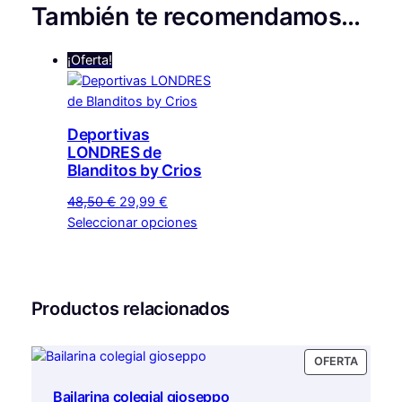
También te recomendamos…
¡Oferta!
Deportivas
LONDRES de
Blanditos by Crios
El
El
48,50
€
29,99
€
precio
precio
Este
Seleccionar opciones
original
actual
producto
era:
es:
tiene
48,50 €.
29,99 €.
múltiples
variantes.
Productos relacionados
Las
opciones
PRODU
OFERTA
se
EN
pueden
Bailarina colegial gioseppo
OFERTA