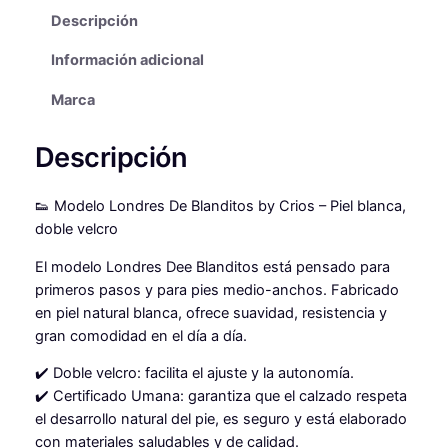
Descripción
r
t
Información adicional
i
v
Marca
a
s
Descripción
L
O
N
👟 Modelo Londres De Blanditos by Crios – Piel blanca,
D
doble velcro
R
El modelo Londres Dee Blanditos está pensado para
E
primeros pasos y para pies medio-anchos. Fabricado
S
en piel natural blanca, ofrece suavidad, resistencia y
2
gran comodidad en el día a día.
0
2
✔️ Doble velcro: facilita el ajuste y la autonomía.
5
✔️ Certificado Umana: garantiza que el calzado respeta
c
el desarrollo natural del pie, es seguro y está elaborado
a
con materiales saludables y de calidad.