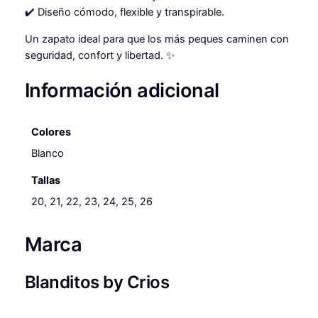
n
✔️ Diseño cómodo, flexible y transpirable.
t
Un zapato ideal para que los más peques caminen con
i
seguridad, confort y libertad. ✨
d
a
Información adicional
d
Colores
Blanco
Tallas
20, 21, 22, 23, 24, 25, 26
Marca
Blanditos by Crios