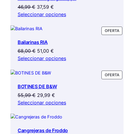
elegir
El
El
46,99
€
37,59
€
en
precio
precio
Seleccionar opciones
la
original
actual
página
era:
es:
de
PRODU
OFERTA
46,99 €.
37,59 €.
producto
EN
Bailarinas RIA
OFERTA
El
El
68,00
€
51,00
€
precio
precio
Seleccionar opciones
original
actual
era:
es:
PRODU
OFERTA
68,00 €.
51,00 €.
EN
BOTINES DE B&W
OFERTA
El
El
55,99
€
29,99
€
precio
precio
Seleccionar opciones
original
actual
era:
es:
55,99 €.
29,99 €.
Cangrejeras de Froddo