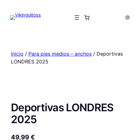
Saltar
al
Insta
contenido
Inicio
/
Para pies medios – anchos
/ Deportivas
LONDRES 2025
Deportivas LONDRES
2025
49,99
€