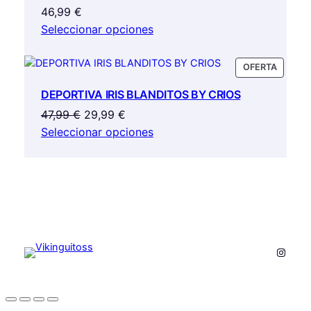
46,99
€
Seleccionar opciones
PRODU
OFERTA
EN
DEPORTIVA IRIS BLANDITOS BY CRIOS
OFERTA
El
El
47,99
€
29,99
€
precio
precio
Seleccionar opciones
original
actual
era:
es:
47,99 €.
29,99 €.
Instag