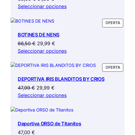
precio
precio
Seleccionar opciones
original
actual
era:
es:
PRODU
OFERTA
68,00 €.
51,00 €.
EN
BOTINES DE NENS
OFERTA
El
El
66,50
€
29,99
€
precio
precio
Seleccionar opciones
original
actual
era:
es:
PRODU
OFERTA
66,50 €.
29,99 €.
EN
DEPORTIVA IRIS BLANDITOS BY CRIOS
OFERTA
El
El
47,99
€
29,99
€
precio
precio
Seleccionar opciones
original
actual
era:
es:
47,99 €.
29,99 €.
Deportiva ORSO de Titanitos
47,00
€