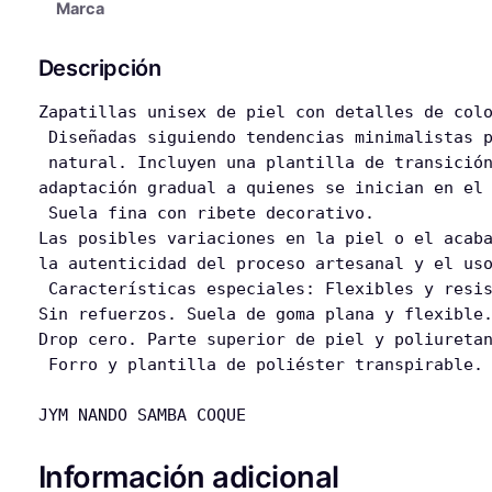
B
Marca
A
R
Descripción
E
F
Zapatillas unisex de piel con detalles de colo
O
 Diseñadas siguiendo tendencias minimalistas p
O
 natural. Incluyen una plantilla de transición
T
adaptación gradual a quienes se inician en el 
–
 Suela fina con ribete decorativo. 

L
Las posibles variaciones en la piel o el acaba
E
la autenticidad del proceso artesanal y el uso
A
 Características especiales: Flexibles y resis
T
Sin refuerzos. Suela de goma plana y flexible.
H
Drop cero. Parte superior de piel y poliuretan
E
 Forro y plantilla de poliéster transpirable.

R
S
JYM NANDO SAMBA COQUE
N
E
Información adicional
A