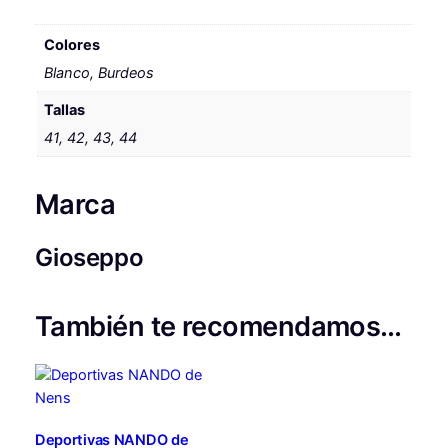
K
E
Colores
R
Blanco, Burdeos
S
Tallas
M
E
41, 42, 43, 44
P
A
Marca
N
D
A
Gioseppo
c
a
También te recomendamos…
n
t
i
d
a
d
Deportivas NANDO de