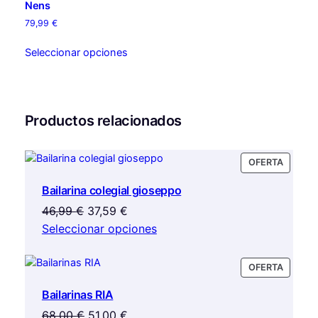
Nens
79,99
€
Este
Seleccionar opciones
producto
tiene
múltiples
variantes.
Productos relacionados
Las
opciones
se
PRODU
OFERTA
pueden
EN
elegir
Bailarina colegial gioseppo
OFERTA
en
El
El
46,99
€
37,59
€
la
precio
precio
Seleccionar opciones
página
original
actual
de
era:
es:
PRODU
OFERTA
producto
46,99 €.
37,59 €.
EN
Bailarinas RIA
OFERTA
El
El
68,00
€
51,00
€