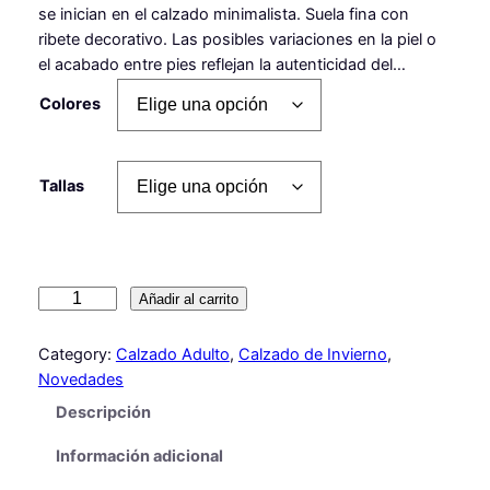
se inician en el calzado minimalista. Suela fina con
ribete decorativo. Las posibles variaciones en la piel o
el acabado entre pies reflejan la autenticidad del…
Colores
Tallas
G
Añadir al carrito
I
O
Category:
Calzado Adulto
, 
Calzado de Invierno
, 
S
Novedades
E
Descripción
P
P
Información adicional
O