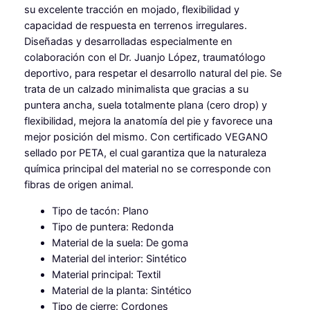
s
su excelente tracción en mojado, flexibilidad y
t
capacidad de respuesta en terrenos irregulares.
a
Diseñadas y desarrolladas especialmente en
n
colaboración con el Dr. Juanjo López, traumatólogo
g
deportivo, para respetar el desarrollo natural del pie. Se
c
trata de un calzado minimalista que gracias a su
a
puntera ancha, suela totalmente plana (cero drop) y
n
flexibilidad, mejora la anatomía del pie y favorece una
t
mejor posición del mismo. Con certificado VEGANO
i
sellado por PETA, el cual garantiza que la naturaleza
d
química principal del material no se corresponde con
a
fibras de origen animal.
d
Tipo de tacón: Plano
Tipo de puntera: Redonda
Material de la suela: De goma
Material del interior: Sintético
Material principal: Textil
Material de la planta: Sintético
Tipo de cierre: Cordones