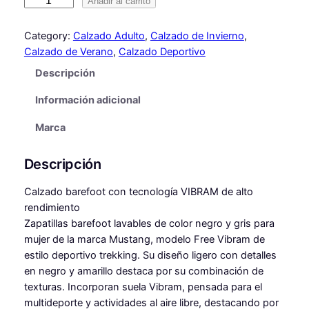
D
Añadir al carrito
e
p
Category:
Calzado Adulto
, 
Calzado de Invierno
, 
o
Calzado de Verano
, 
Calzado Deportivo
r
Descripción
t
i
Información adicional
v
a
Marca
s
V
Descripción
I
B
Calzado barefoot con tecnología VIBRAM de alto
R
rendimiento
A
Zapatillas barefoot lavables de color negro y gris para
M
mujer de la marca Mustang, modelo Free Vibram de
d
estilo deportivo trekking. Su diseño ligero con detalles
e
en negro y amarillo destaca por su combinación de
M
texturas. Incorporan suela Vibram, pensada para el
u
multideporte y actividades al aire libre, destacando por