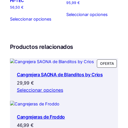
HI-TEC
95,99
€
56,50
€
Este
Seleccionar opciones
Este
producto
Seleccionar opciones
producto
tiene
tiene
múltiples
múltiples
variantes.
variantes.
Las
Productos relacionados
Las
opciones
opciones
se
se
pueden
PRODU
OFERTA
pueden
EN
elegir
elegir
Cangrejera SAONA de Blanditos by Crios
OFERTA
en
en
la
29,99
€
la
página
Seleccionar opciones
página
de
de
producto
producto
Cangrejeras de Froddo
46,99
€