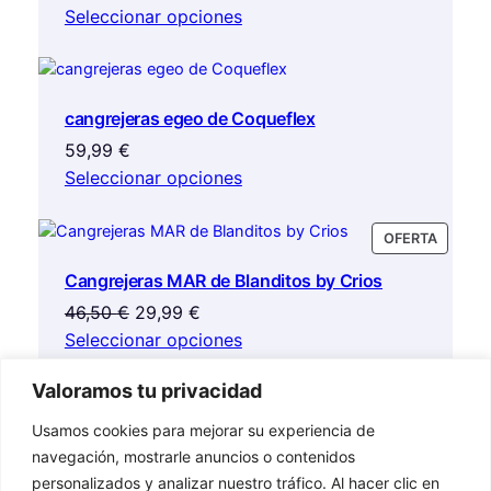
Seleccionar opciones
cangrejeras egeo de Coqueflex
59,99
€
Seleccionar opciones
PRODU
OFERTA
EN
Cangrejeras MAR de Blanditos by Crios
OFERTA
El
El
46,50
€
29,99
€
precio
precio
Seleccionar opciones
original
actual
Valoramos tu privacidad
era:
es:
PRODU
OFERTA
46,50 €.
29,99 €.
EN
Usamos cookies para mejorar su experiencia de
Cangrejeras MILOS de Blanditos by Crios
OFERTA
navegación, mostrarle anuncios o contenidos
El
El
61,99
€
29,99
€
personalizados y analizar nuestro tráfico. Al hacer clic en