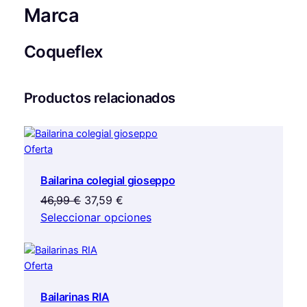
9
€
Marca
C
9
.
o
q
Coqueflex
u
€
e
f
.
Productos relacionados
l
e
x
Producto
Oferta
c
en
a
Bailarina colegial gioseppo
oferta
n
El
El
46,99
€
37,59
€
t
precio
precio
Seleccionar opciones
i
original
actual
d
era:
es:
a
Producto
Oferta
46,99 €.
37,59 €.
d
en
Bailarinas RIA
oferta