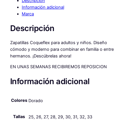
Descripción
r
r
c
Información adicional
t
i
t
Marca
i
g
u
v
Descripción
a
i
a
s
n
l
Zapatillas Coqueflex para adultos y niños. Diseño
S
cómodo y moderno para combinar en familia o entre
A
a
e
hermanos. ¡Descúbrelas ahora!
M
l
s
B
EN UNAS SEMANAS RECIBIREMOS REPOSICION
e
:
A
S
r
5
Información adicional
G
a
0
L
:
,
I
Colores
Dorado
T
6
3
E
2
9
R
Tallas
25, 26, 27, 28, 29, 30, 31, 32, 33
d
,
e