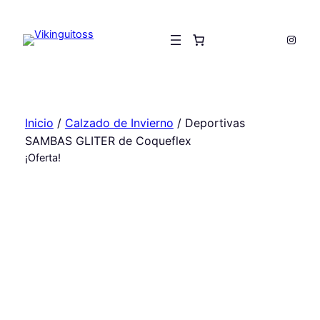
Saltar
al
Insta
contenido
Inicio
/
Calzado de Invierno
/ Deportivas
SAMBAS GLITER de Coqueflex
¡Oferta!