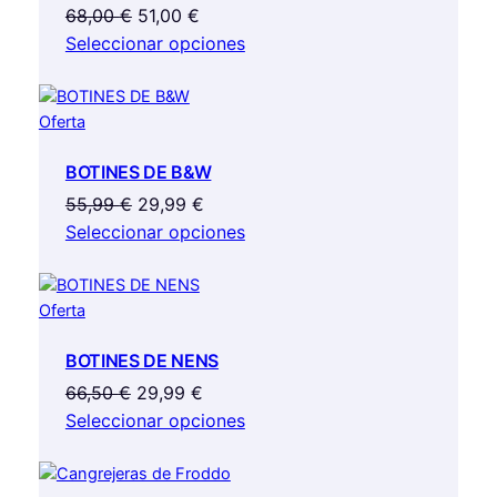
El
El
68,00
€
51,00
€
precio
precio
Seleccionar opciones
original
actual
era:
es:
Producto
Oferta
68,00 €.
51,00 €.
en
BOTINES DE B&W
oferta
El
El
55,99
€
29,99
€
precio
precio
Seleccionar opciones
original
actual
era:
es:
Producto
Oferta
55,99 €.
29,99 €.
en
BOTINES DE NENS
oferta
El
El
66,50
€
29,99
€
precio
precio
Seleccionar opciones
original
actual
era:
es: