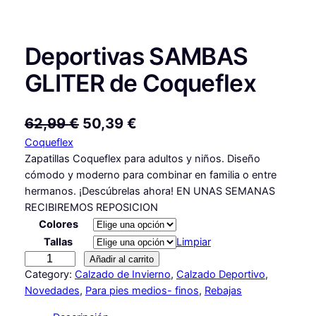
Deportivas SAMBAS
GLITER de Coqueflex
E
E
62,99
€
50,39
€
Coqueflex
l
l
Zapatillas Coqueflex para adultos y niños. Diseño
p
p
cómodo y moderno para combinar en familia o entre
r
r
hermanos. ¡Descúbrelas ahora! EN UNAS SEMANAS
RECIBIREMOS REPOSICION
e
e
Colores
c
c
Tallas
Limpiar
i
i
D
Añadir al carrito
e
Category:
Calzado de Invierno
, 
Calzado Deportivo
, 
o
o
p
Novedades
, 
Para pies medios- finos
, 
Rebajas
o
a
o