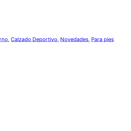
erno
, 
Calzado Deportivo
, 
Novedades
, 
Para pies