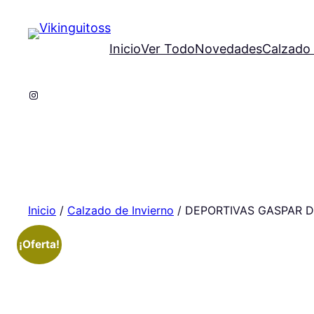
Saltar
al
Inicio
Ver Todo
Novedades
Calzado 
contenido
Instagram
Inicio
/
Calzado de Invierno
/ DEPORTIVAS GASPAR D
¡Oferta!