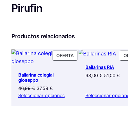
Pirufin
Productos relacionados
PRODUCTO
OFERTA
O
EN
Bailarinas RIA
OFERTA
Bailarina colegial
El
El
68,00
€
51,00
€
gioseppo
precio
pre
El
El
46,99
€
37,59
€
original
act
precio
precio
Seleccionar opciones
Seleccionar opcion
era:
es:
original
actual
68,00 €.
51,
era:
es:
46,99 €.
37,59 €.