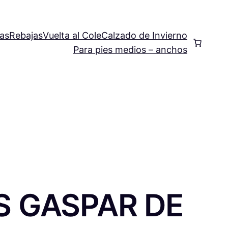
as
Rebajas
Vuelta al Cole
Calzado de Invierno
Para pies medios – anchos
S GASPAR DE