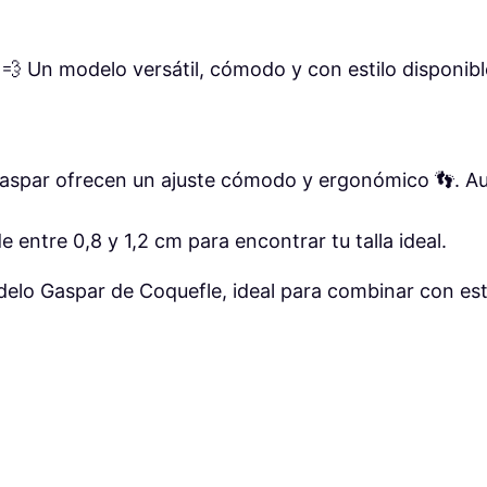
A
R
€
 💨 Un modelo versátil, cómodo y con estilo disponibl
D
.
E
P
I
 Gaspar ofrecen un ajuste cómodo y ergonómico 👣. A
R
U
e entre 0,8 y 1,2 cm para encontrar tu talla ideal.
F
delo Gaspar de Coquefle, ideal para combinar con es
I
N
c
a
n
t
i