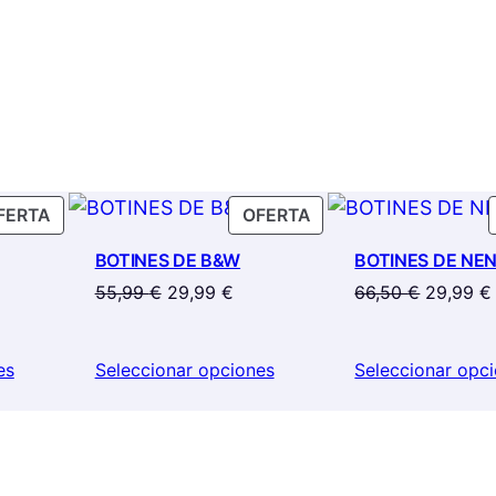
PRODUCTO
PRODUCTO
FERTA
OFERTA
EN
EN
BOTINES DE B&W
BOTINES DE NE
OFERTA
OFERTA
El
El
El
55,99
€
29,99
€
66,50
€
29,99
€
cio
precio
precio
precio
ual
original
actual
original
es
Seleccionar opciones
Seleccionar opc
era:
es:
era:
00 €.
55,99 €.
29,99 €.
66,50 €.