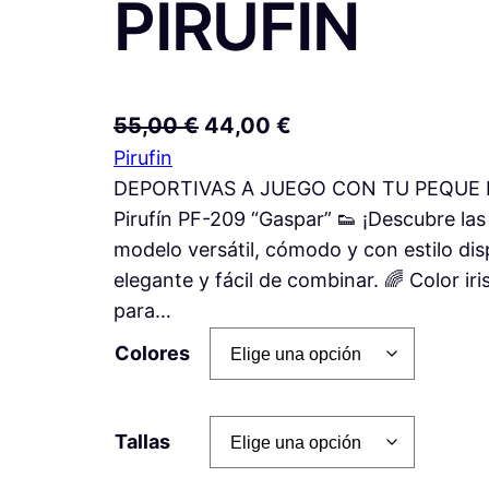
PIRUFIN
E
E
55,00
€
44,00
€
Pirufin
l
l
DEPORTIVAS A JUEGO CON TU PEQUE E
p
p
Pirufín PF-209 “Gaspar” 👟 ¡Descubre las
r
r
modelo versátil, cómodo y con estilo dis
e
e
elegante y fácil de combinar. 🌈 Color iri
c
c
para…
i
i
Colores
o
o
o
a
r
c
Tallas
i
t