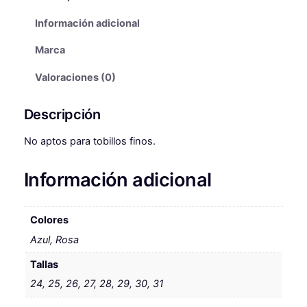
t
n
l
i
Información adicional
v
a
e
a
Marca
l
s
s
Valoraciones (0)
D
e
:
E
r
2
Descripción
N
a
9
I
No aptos para tobillos finos.
A
:
,
d
5
9
Información adicional
e
5
9
P
i
,
Colores
r
5
€
u
Azul, Rosa
f
0
.
Tallas
i
24, 25, 26, 27, 28, 29, 30, 31
n
€
c