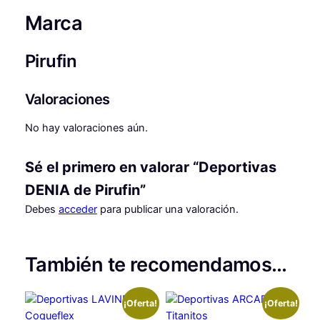
a
.
Marca
n
t
Pirufin
i
d
a
Valoraciones
d
No hay valoraciones aún.
Sé el primero en valorar “Deportivas
DENIA de Pirufin”
Debes
acceder
para publicar una valoración.
También te recomendamos…
¡Oferta!
¡Oferta!