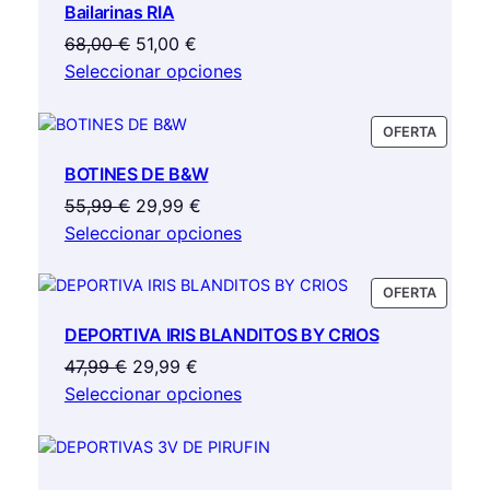
Bailarinas RIA
OFERTA
El
El
68,00
€
51,00
€
precio
precio
Seleccionar opciones
original
actual
era:
es:
PRODU
OFERTA
68,00 €.
51,00 €.
EN
BOTINES DE B&W
OFERTA
El
El
55,99
€
29,99
€
precio
precio
Seleccionar opciones
original
actual
era:
es:
PRODU
OFERTA
55,99 €.
29,99 €.
EN
DEPORTIVA IRIS BLANDITOS BY CRIOS
OFERTA
El
El
47,99
€
29,99
€
precio
precio
Seleccionar opciones
original
actual
era:
es:
47,99 €.
29,99 €.