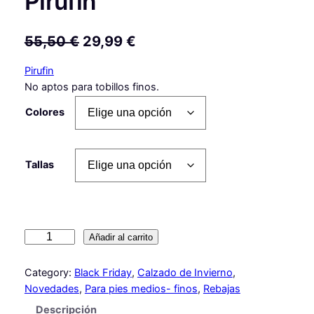
Pirufin
E
E
55,50
€
29,99
€
l
l
Pirufin
p
p
No aptos para tobillos finos.
r
r
Colores
e
e
c
c
Tallas
i
i
o
o
o
a
D
Añadir al carrito
r
c
e
i
t
p
Category:
Black Friday
, 
Calzado de Invierno
, 
o
g
u
Novedades
, 
Para pies medios- finos
, 
Rebajas
r
i
a
Descripción