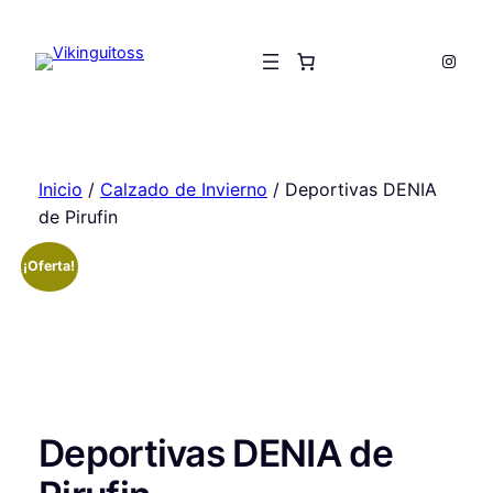
Saltar
al
Insta
contenido
Inicio
/
Calzado de Invierno
/ Deportivas DENIA
de Pirufin
¡Oferta!
Deportivas DENIA de