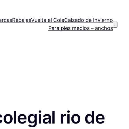
arcas
Rebajas
Vuelta al Cole
Calzado de Invierno
Para pies medios – anchos
olegial rio de