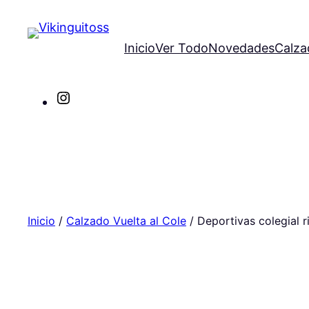
Saltar
al
Inicio
Ver Todo
Novedades
Calza
contenido
Instagram
Inicio
/
Calzado Vuelta al Cole
/ Deportivas colegial r