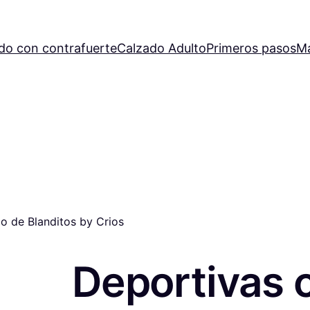
do con contrafuerte
Calzado Adulto
Primeros pasos
M
io de Blanditos by Crios
Deportivas c