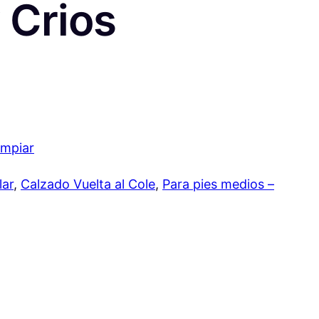
 Crios
impiar
lar
, 
Calzado Vuelta al Cole
, 
Para pies medios –