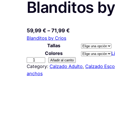
Blanditos by
R
59,99
€
–
71,99
€
Blanditos by Crios
a
Tallas
n
Colores
L
g
D
Añadir al carrito
o
Category:
Calzado Adulto
, 
Calzado Esco
e
d
anchos
p
e
o
p
r
r
t
i
e
v
c