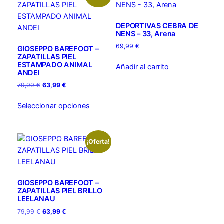
DEPORTIVAS CEBRA DE
NENS – 33, Arena
69,99
€
GIOSEPPO BAREFOOT –
ZAPATILLAS PIEL
ESTAMPADO ANIMAL
Añadir al carrito
ANDEI
El
El
79,99
€
63,99
€
precio
precio
Este
original
actual
Seleccionar opciones
producto
era:
es:
tiene
79,99 €.
63,99 €.
múltiples
¡Oferta!
variantes.
Las
opciones
se
GIOSEPPO BAREFOOT –
pueden
ZAPATILLAS PIEL BRILLO
LEELANAU
elegir
El
El
79,99
€
63,99
€
en
precio
precio