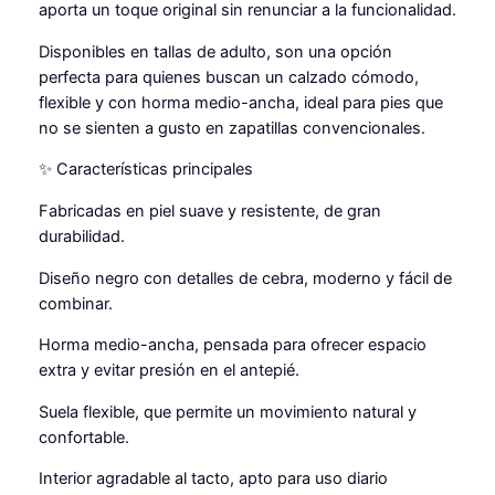
aporta un toque original sin renunciar a la funcionalidad.
€
R
O
.
Disponibles en tallas de adulto, son una opción
d
perfecta para quienes buscan un calzado cómodo,
e
flexible y con horma medio-ancha, ideal para pies que
N
no se sienten a gusto en zapatillas convencionales.
e
✨ Características principales
n
s
Fabricadas en piel suave y resistente, de gran
c
durabilidad.
a
n
Diseño negro con detalles de cebra, moderno y fácil de
t
combinar.
i
Horma medio-ancha, pensada para ofrecer espacio
d
extra y evitar presión en el antepié.
a
d
Suela flexible, que permite un movimiento natural y
confortable.
Interior agradable al tacto, apto para uso diario