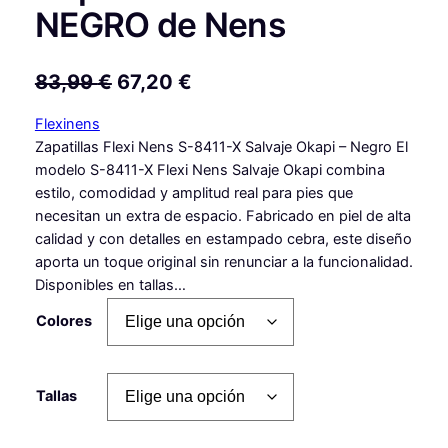
NEGRO de Nens
E
E
83,99
€
67,20
€
l
l
Flexinens
p
p
Zapatillas Flexi Nens S-8411-X Salvaje Okapi – Negro El
modelo S-8411-X Flexi Nens Salvaje Okapi combina
r
r
estilo, comodidad y amplitud real para pies que
e
e
necesitan un extra de espacio. Fabricado en piel de alta
c
c
calidad y con detalles en estampado cebra, este diseño
aporta un toque original sin renunciar a la funcionalidad.
i
i
Disponibles en tallas…
o
o
Colores
o
a
r
c
Tallas
i
t
g
u