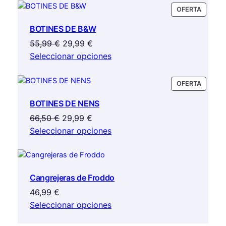
era:
es:
PRODU
OFERTA
68,00 €.
51,00 €.
EN
BOTINES DE B&W
OFERTA
El
El
55,99
€
29,99
€
precio
precio
Seleccionar opciones
original
actual
era:
es:
PRODU
OFERTA
55,99 €.
29,99 €.
EN
BOTINES DE NENS
OFERTA
El
El
66,50
€
29,99
€
precio
precio
Seleccionar opciones
original
actual
era:
es:
66,50 €.
29,99 €.
Cangrejeras de Froddo
46,99
€
Seleccionar opciones