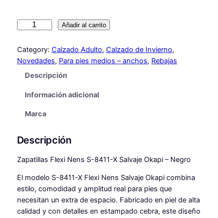
i
a
n
l
D
Añadir al carrito
e
a
e
p
Category:
Calzado Adulto
, 
Calzado de Invierno
, 
l
s
o
Novedades
, 
Para pies medios – anchos
, 
Rebajas
r
e
:
Descripción
t
r
6
i
Información adicional
a
7
v
a
Marca
:
,
s
8
2
C
Descripción
3
0
E
B
Zapatillas Flexi Nens S-8411-X Salvaje Okapi – Negro
,
R
El modelo S-8411-X Flexi Nens Salvaje Okapi combina
9
€
A
estilo, comodidad y amplitud real para pies que
N
9
.
necesitan un extra de espacio. Fabricado en piel de alta
E
calidad y con detalles en estampado cebra, este diseño
G