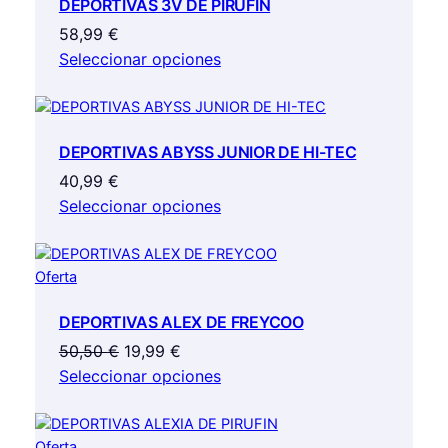
DEPORTIVAS 3V DE PIRUFIN
producto
58,99
€
Seleccionar opciones
DEPORTIVAS ABYSS JUNIOR DE HI-TEC
40,99
€
Seleccionar opciones
Producto
Oferta
en
DEPORTIVAS ALEX DE FREYCOO
oferta
El
El
50,50
€
19,99
€
precio
precio
Seleccionar opciones
original
actual
era:
es:
Producto
Oferta