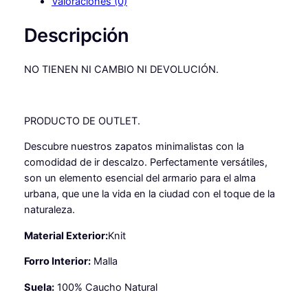
Valoraciones (0)
a
a
e
p
l
s
Descripción
a
e
:
t
NO TIENEN NI CAMBIO NI DEVOLUCIÓN.
o
r
2
s
a
9
B
:
,
a
PRODUCTO DE OUTLET.
r
5
9
Descubre nuestros zapatos minimalistas con la
e
4
9
comodidad de ir descalzo. Perfectamente versátiles,
f
son un elemento esencial del armario para el alma
o
,
urbana, que une la vida en la ciudad con el toque de la
o
9
€
naturaleza.
t
9
.
D
Material Exterior:
Knit
E
S
Forro Interior:
Malla
€
A
Suela:
100% Caucho Natural
G
.
U