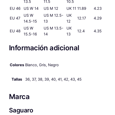
13.5
11.5
10.5
EU 46
US W 14
US M 12
UK 11
11.89
4.23
US W
US M 12.5-
UK
EU 47
12.17
4.29
14.5-15
13
12
US W
US M 13.5-
UK
EU 48
12.4
4.35
15.5-16
14
13
Información adicional
Colores
Blanco, Gris, Negro
Tallas
36, 37, 38, 39, 40, 41, 42, 43, 45
Marca
Saguaro