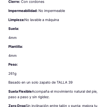
Cierre:
Con cordones
A
Impermeabilidad:
No impermeable
R
O
Limpieza:
No lavable a máquina
c
a
Suela:
n
4mm
t
i
Plantilla:
d
a
4mm
d
Peso:
261g
Basado en un solo zapato de TALLA 39
Suela Flexible
Acompaña el movimiento natural del pie,
paso a paso y sin rigidez.
Zero Drop
Sin inclinación entre talón y punta: mejora tu