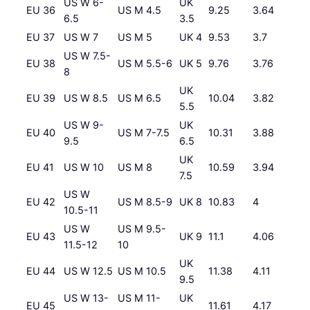
US W 6-
UK
EU 36
US M 4.5
9.25
3.64
6.5
3.5
EU 37
US W 7
US M 5
UK 4
9.53
3.7
US W 7.5-
EU 38
US M 5.5-6
UK 5
9.76
3.76
8
UK
EU 39
US W 8.5
US M 6.5
10.04
3.82
5.5
US W 9-
UK
EU 40
US M 7-7.5
10.31
3.88
9.5
6.5
UK
EU 41
US W 10
US M 8
10.59
3.94
7.5
US W
EU 42
US M 8.5-9
UK 8
10.83
4
10.5-11
US W
US M 9.5-
EU 43
UK 9
11.1
4.06
11.5-12
10
UK
EU 44
US W 12.5
US M 10.5
11.38
4.11
9.5
US W 13-
US M 11-
UK
EU 45
11.61
4.17