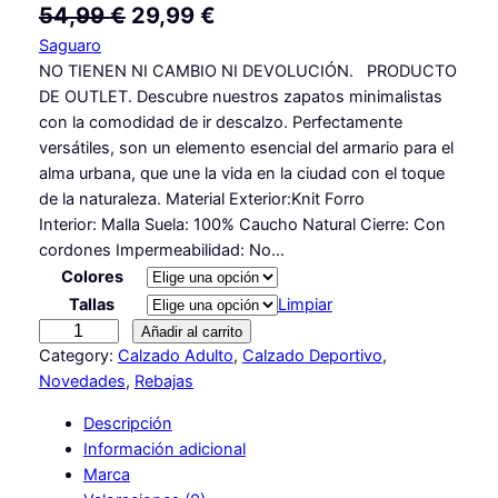
E
E
54,99
€
29,99
€
Saguaro
l
l
NO TIENEN NI CAMBIO NI DEVOLUCIÓN. PRODUCTO
p
p
DE OUTLET. Descubre nuestros zapatos minimalistas
r
r
con la comodidad de ir descalzo. Perfectamente
versátiles, son un elemento esencial del armario para el
e
e
alma urbana, que une la vida en la ciudad con el toque
c
c
de la naturaleza. Material Exterior:Knit Forro
Interior: Malla Suela: 100% Caucho Natural Cierre: Con
i
i
cordones Impermeabilidad: No…
o
o
Colores
o
a
Tallas
Limpiar
L
r
c
Añadir al carrito
u
Category:
Calzado Adulto
, 
Calzado Deportivo
, 
i
t
c
Novedades
, 
Rebajas
g
u
k
Descripción
Ⅰ
i
a
Información adicional
–
n
l
Marca
Z