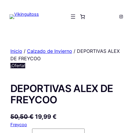
Saltar
al
Insta
contenido
Inicio
/
Calzado de Invierno
/ DEPORTIVAS ALEX
DE FREYCOO
¡Oferta!
DEPORTIVAS ALEX DE
FREYCOO
E
E
50,50
€
19,99
€
Freycoo
l
l