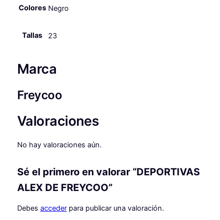
e
:
Colores
Negro
X
r
1
D
E
a
9
Tallas
23
F
:
,
R
Marca
5
9
E
Y
0
9
C
Freycoo
,
O
O
5
€
Valoraciones
c
0
.
a
No hay valoraciones aún.
n
t
€
i
Sé el primero en valorar “DEPORTIVAS
.
d
ALEX DE FREYCOO”
a
d
Debes
acceder
para publicar una valoración.