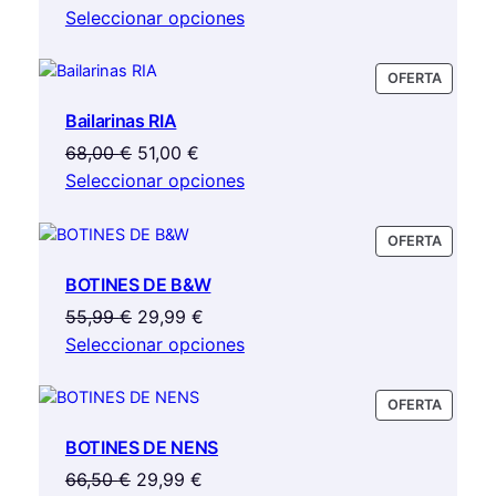
precio
precio
de
Seleccionar opciones
elegir
producto
original
actual
en
la
era:
es:
PRODU
OFERTA
página
46,99 €.
37,59 €.
EN
Bailarinas RIA
de
OFERTA
producto
El
El
68,00
€
51,00
€
precio
precio
Seleccionar opciones
original
actual
era:
es:
PRODU
OFERTA
68,00 €.
51,00 €.
EN
BOTINES DE B&W
OFERTA
El
El
55,99
€
29,99
€
precio
precio
Seleccionar opciones
original
actual
era:
es:
PRODU
OFERTA
55,99 €.
29,99 €.
EN
BOTINES DE NENS
OFERTA
El
El
66,50
€
29,99
€