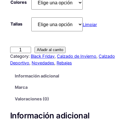
p
p
Colores
r
r
e
e
Tallas
Limpiar
c
c
i
i
o
o
D
Añadir al carrito
E
Category:
Black Friday
, 
Calzado de Invierno
, 
Calzado
o
a
P
Deportivo
, 
Novedades
, 
Rebajas
r
c
O
i
t
Información adicional
R
T
g
u
Marca
I
i
a
V
Valoraciones (0)
A
n
l
S
a
e
Información adicional
A
l
s
L
E