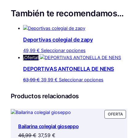
También te recomendamos…
Deportivas colegial de zapy
Este
49,99
€
Seleccionar opciones
producto
¡Oferta!
tiene
DEPORTIVAS ANTONELLA DE NENS
múltiples
variantes.
El
El
Este
63,99
€
39,99
€
Seleccionar opciones
Las
precio
precio
producto
opciones
original
actual
tiene
Productos relacionados
se
era:
es:
múltiples
pueden
63,99 €.
39,99 €.
variantes.
elegir
PRODU
OFERTA
Las
EN
en
opciones
Bailarina colegial gioseppo
OFERTA
la
se
El
El
46,99
€
37,59
€
página
pueden