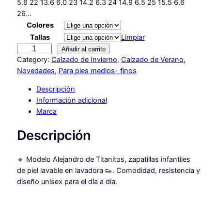
5.6 22 13.6 6.0 23 14.2 6.3 24 14.9 6.5 25 15.5 6.6
26…
Colores
Tallas
Limpiar
D
Añadir al carrito
E
Category:
Calzado de Invierno
, 
Calzado de Verano
, 
P
Novedades
, 
Para pies medios- finos
O
Descripción
R
Información adicional
T
Marca
I
V
Descripción
A
S
🔹 Modelo Alejandro de Titanitos, zapatillas infantiles
A
de piel lavable en lavadora 👟. Comodidad, resistencia y
L
diseño unisex para el día a día.
E
J
A
N