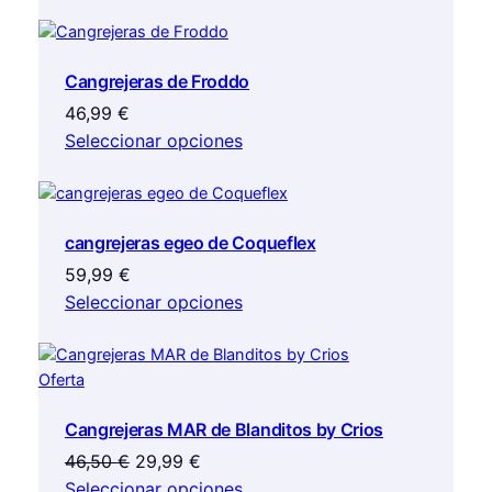
Cangrejeras de Froddo
46,99
€
Seleccionar opciones
cangrejeras egeo de Coqueflex
59,99
€
Seleccionar opciones
Producto
Oferta
en
Cangrejeras MAR de Blanditos by Crios
oferta
El
El
46,50
€
29,99
€
precio
precio
Seleccionar opciones