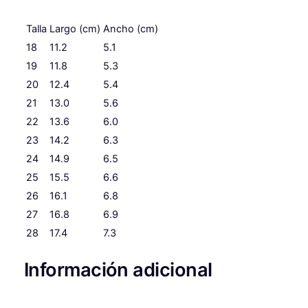
D
Talla
Largo (cm)
Ancho (cm)
R
O
18
11.2
5.1
D
19
11.8
5.3
E
20
12.4
5.4
T
21
13.0
5.6
I
22
13.6
6.0
T
A
23
14.2
6.3
N
24
14.9
6.5
I
25
15.5
6.6
T
26
16.1
6.8
O
27
16.8
6.9
S
28
17.4
7.3
c
a
Información adicional
n
t
i