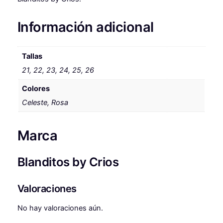
O
S
Información adicional
c
a
n
Tallas
t
21, 22, 23, 24, 25, 26
i
d
Colores
a
Celeste, Rosa
d
Marca
Blanditos by Crios
Valoraciones
No hay valoraciones aún.