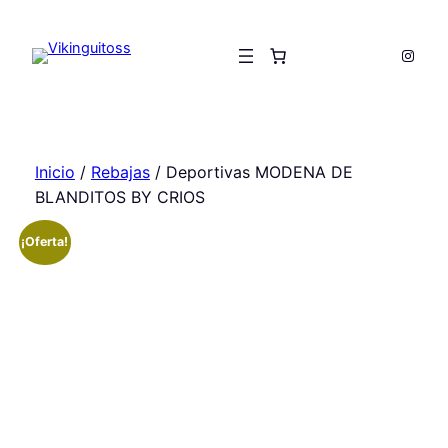
Saltar
al
Insta
contenido
Inicio
/
Rebajas
/ Deportivas MODENA DE
BLANDITOS BY CRIOS
¡Oferta!