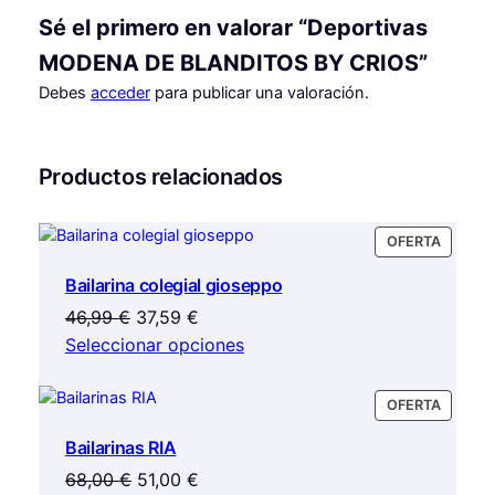
Sé el primero en valorar “Deportivas
MODENA DE BLANDITOS BY CRIOS”
Debes
acceder
para publicar una valoración.
Productos relacionados
PRODU
OFERTA
EN
Bailarina colegial gioseppo
OFERTA
El
El
46,99
€
37,59
€
precio
precio
Seleccionar opciones
original
actual
era:
es:
PRODU
OFERTA
46,99 €.
37,59 €.
EN
Bailarinas RIA
OFERTA
El
El
68,00
€
51,00
€