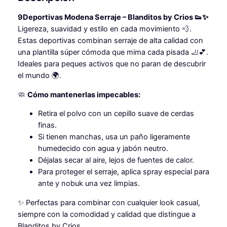
,
E
9
€
9Deportivas Modena Serraje – Blanditos by Crios 👟✨
N
Ligereza, suavidad y estilo en cada movimiento 💨.
A
9
.
Estas deportivas combinan serraje de alta calidad con
D
una plantilla súper cómoda que mima cada pisada 🦶💕.
E
Ideales para peques activos que no paran de descubrir
€
B
el mundo 🌍.
L
.
A
🧼
Cómo mantenerlas impecables:
N
D
Retira el polvo con un cepillo suave de cerdas
I
finas.
T
Si tienen manchas, usa un paño ligeramente
O
humedecido con agua y jabón neutro.
S
Déjalas secar al aire, lejos de fuentes de calor.
B
Para proteger el serraje, aplica spray especial para
Y
ante y nobuk una vez limpias.
C
✨ Perfectas para combinar con cualquier look casual,
R
siempre con la comodidad y calidad que distingue a
I
Blanditos by Crios.