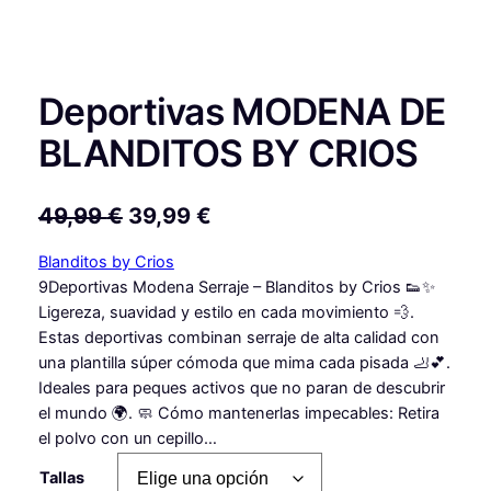
Deportivas MODENA DE
BLANDITOS BY CRIOS
E
E
49,99
€
39,99
€
l
l
Blanditos by Crios
p
p
9Deportivas Modena Serraje – Blanditos by Crios 👟✨
Ligereza, suavidad y estilo en cada movimiento 💨.
r
r
Estas deportivas combinan serraje de alta calidad con
e
e
una plantilla súper cómoda que mima cada pisada 🦶💕.
c
c
Ideales para peques activos que no paran de descubrir
el mundo 🌍. 🧼 Cómo mantenerlas impecables: Retira
i
i
el polvo con un cepillo…
o
o
Tallas