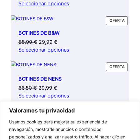
precio
precio
Seleccionar opciones
original
actual
era:
es:
PRODU
OFERTA
68,00 €.
51,00 €.
EN
BOTINES DE B&W
OFERTA
El
El
55,99
€
29,99
€
precio
precio
Seleccionar opciones
original
actual
era:
es:
PRODU
OFERTA
55,99 €.
29,99 €.
EN
BOTINES DE NENS
OFERTA
El
El
66,50
€
29,99
€
precio
precio
Seleccionar opciones
original
actual
Valoramos tu privacidad
era:
es:
66,50 €.
29,99 €.
Usamos cookies para mejorar su experiencia de
Cangrejeras de Froddo
navegación, mostrarle anuncios o contenidos
46,99
€
personalizados y analizar nuestro tráfico. Al hacer clic en