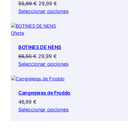
El
El
55,99
€
29,99
€
precio
precio
Seleccionar opciones
original
actual
era:
es:
Producto
Oferta
55,99 €.
29,99 €.
en
BOTINES DE NENS
oferta
El
El
66,50
€
29,99
€
precio
precio
Seleccionar opciones
original
actual
era:
es:
66,50 €.
29,99 €.
Cangrejeras de Froddo
46,99
€
Seleccionar opciones