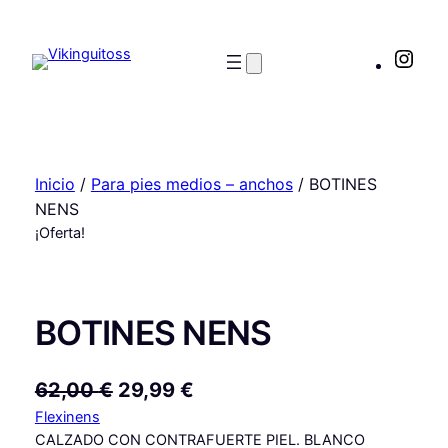
Saltar
al
Inst
contenido
Inicio
/
Para pies medios – anchos
/ BOTINES
NENS
¡Oferta!
BOTINES NENS
E
E
62,00
€
29,99
€
Flexinens
l
l
CALZADO CON CONTRAFUERTE PIEL. BLANCO