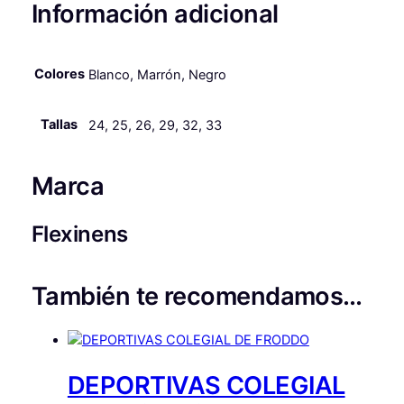
e
:
d
Información adicional
a
r
2
d
a
9
Colores
Blanco, Marrón, Negro
:
,
6
9
Tallas
24, 25, 26, 29, 32, 33
2
9
,
Marca
0
€
Flexinens
0
.
También te recomendamos…
€
.
DEPORTIVAS COLEGIAL