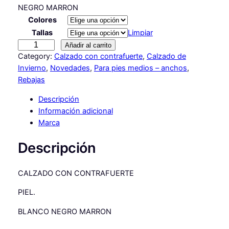
p
p
NEGRO MARRON
r
r
Colores
Tallas
Limpiar
e
e
B
Añadir al carrito
c
c
O
Category:
Calzado con contrafuerte
, 
Calzado de
i
i
T
Invierno
, 
Novedades
, 
Para pies medios – anchos
, 
I
Rebajas
o
o
N
Descripción
o
a
E
Información adicional
S
r
c
Marca
N
i
t
E
Descripción
g
u
N
S
i
a
CALZADO CON CONTRAFUERTE
c
n
l
a
PIEL.
n
a
e
t
BLANCO NEGRO MARRON
l
s
i