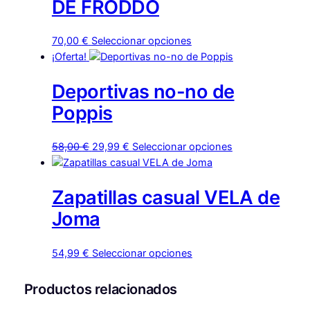
DE FRODDO
Este
70,00
€
Seleccionar opciones
producto
¡Oferta!
tiene
Deportivas no-no de
múltiples
variantes.
Poppis
Las
opciones
El
El
Este
58,00
€
29,99
€
Seleccionar opciones
se
precio
precio
producto
pueden
original
actual
tiene
elegir
Zapatillas casual VELA de
era:
es:
múltiples
en
58,00 €.
29,99 €.
variantes.
Joma
la
Las
página
opciones
de
Este
54,99
€
Seleccionar opciones
se
producto
producto
pueden
tiene
Productos relacionados
elegir
múltiples
en