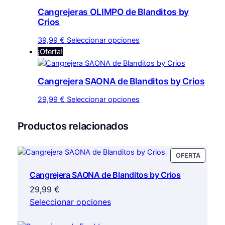
era:
es:
múltiples
a
Cangrejeras OLIMPO de Blanditos by
57,50 €.
48,99 €.
variantes.
d
Crios
Las
Este
opciones
39,99
€
Seleccionar opciones
producto
se
¡Oferta!
tiene
pueden
múltiples
elegir
Cangrejera SAONA de Blanditos by Crios
variantes.
en
Las
la
Este
29,99
€
Seleccionar opciones
opciones
página
producto
se
de
tiene
Productos relacionados
pueden
producto
múltiples
elegir
variantes.
en
PRODU
OFERTA
Las
EN
la
opciones
Cangrejera SAONA de Blanditos by Crios
OFERTA
página
se
29,99
€
de
pueden
producto
Seleccionar opciones
elegir
en