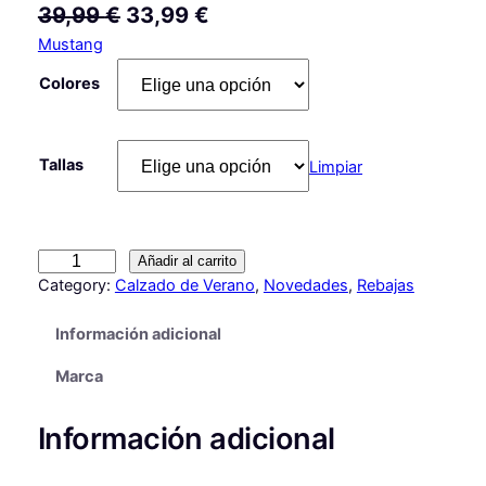
E
E
39,99
€
33,99
€
Mustang
l
l
p
p
Colores
r
r
e
e
Tallas
Limpiar
c
c
i
i
o
o
S
Añadir al carrito
a
Category:
Calzado de Verano
, 
Novedades
, 
Rebajas
o
a
n
r
c
Información adicional
d
i
t
a
Marca
l
g
u
i
i
a
Información adicional
a
s
n
l
S