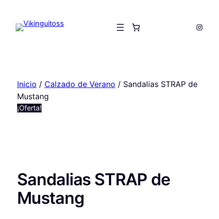
Saltar
al
Insta
contenido
Inicio
/
Calzado de Verano
/ Sandalias STRAP de
Mustang
¡Oferta!
Sandalias STRAP de
Mustang