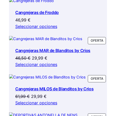
la
página
Cangrejeras de Froddo
de
producto
46,99
€
Seleccionar opciones
PRODU
OFERTA
EN
Cangrejeras MAR de Blanditos by Crios
OFERTA
El
El
46,50
€
29,99
€
precio
precio
Seleccionar opciones
original
actual
era:
es:
PRODU
OFERTA
46,50 €.
29,99 €.
EN
Cangrejeras MILOS de Blanditos by Crios
OFERTA
El
El
61,99
€
29,99
€
precio
precio
Seleccionar opciones
original
actual
era:
es: