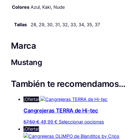
a
e
T
Colores
Azul, Kaki, Nude
l
s
R
A
e
:
Tallas
28, 29, 30, 31, 32, 33, 34, 35, 37
P
r
3
d
e
a
3
Marca
M
:
,
u
Mustang
3
9
s
t
9
9
a
También te recomendamos…
,
n
g
9
€
¡Oferta!
c
9
.
a
Cangrejeras TERRA de Hi-tec
n
El
El
Este
57,50
€
48,99
€
Seleccionar opciones
t
€
precio
precio
producto
¡Oferta!
i
.
original
actual
tiene
d