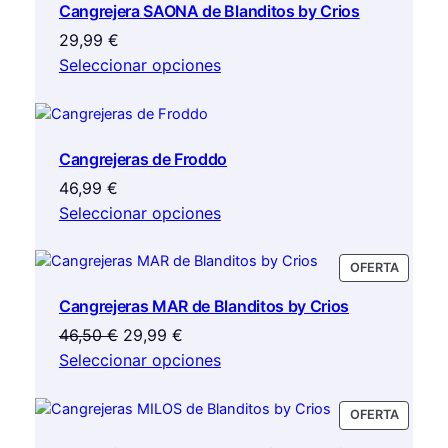
Cangrejera SAONA de Blanditos by Crios
OFERTA
se
de
29,99
€
pueden
producto
Seleccionar opciones
elegir
en
la
página
Cangrejeras de Froddo
de
producto
46,99
€
Seleccionar opciones
PRODU
OFERTA
EN
Cangrejeras MAR de Blanditos by Crios
OFERTA
El
El
46,50
€
29,99
€
precio
precio
Seleccionar opciones
original
actual
era:
es:
PRODU
OFERTA
46,50 €.
29,99 €.
EN