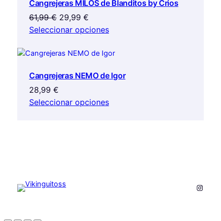
Cangrejeras MILOS de Blanditos by Crios
OFERTA
El
El
61,99
€
29,99
€
precio
precio
Seleccionar opciones
original
actual
era:
es:
61,99 €.
29,99 €.
Cangrejeras NEMO de Igor
28,99
€
Seleccionar opciones
Instag