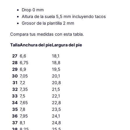
Drop 0 mm
Altura de la suela 5,5 mm incluyendo tacos
Grosor de la plantilla 2 mm
Compara tus medidas con esta tabla.
Anchura del pie
Largura del pie
Talla
27
6,6
18,1
28
6,75
18,8
29
6,9
19,5
30
7,05
20,1
31
7,2
20,8
32
7,35
21,5
33
7,5
22,1
34
7,65
22,8
35
7,8
23,5
36
7,95
24,1
37
8,1
24,8
38
8,25
25,5