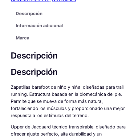
o
Descripción
r
t
Información adicional
i
v
Marca
a
s
Descripción
S
I
Descripción
M
A
d
Zapatillas barefoot de niño y niña, diseñadas para trail
e
running. Estructura basada en la biomecánica del pie.
J
Permite que se mueva de forma más natural,
o
fortaleciendo los músculos y proporcionado una mejor
m
respuesta a los estímulos del terreno.
a
Upper de Jacquard técnico transpirable, diseñado para
c
ofrecer ajuste perfecto, alta durabilidad y un
a