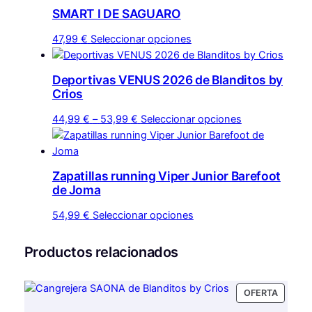
SMART I DE SAGUARO
Este
47,99
€
Seleccionar opciones
producto
tiene
Deportivas VENUS 2026 de Blanditos by
múltiples
Crios
variantes.
Rango
Este
Las
44,99
€
–
53,99
€
Seleccionar opciones
de
producto
opciones
precios:
tiene
se
desde
múltiples
pueden
Zapatillas running Viper Junior Barefoot
44,99 €
variantes.
elegir
de Joma
hasta
Las
en
Este
53,99 €
opciones
la
54,99
€
Seleccionar opciones
producto
se
página
tiene
pueden
de
Productos relacionados
múltiples
elegir
producto
variantes.
en
PRODU
OFERTA
Las
la
EN
opciones
página